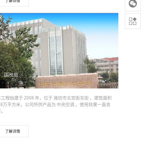
了解详情


国税局
本工程始建于 2008 年，位于 潍坊市北宫街东街 ，建筑面积
1.8万平方米，公司所供产品为 中央空调 ，使用效果一直良
好。
了解详情