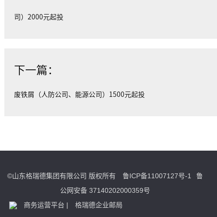
司）2000元起投
下一篇：
废铁屑（人防公司、能源公司）1500元起投
©山东格瑞德集团有限公司 版权所有
鲁ICP备11007127号-1
鲁
公网安备 37140202000359号
商务运营平台
|
格瑞德企业邮局