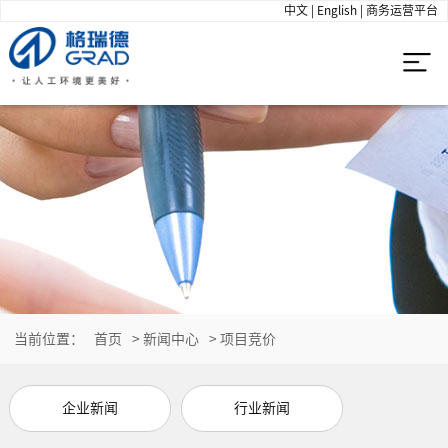
中文
|
English
|
商务运营平台
当前位置：
首页
>
新闻中心
>
项目竞价
企业新闻
行业新闻